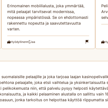
Erinomainen mobiilialusta, joka ymmärtää,
Pel
mitä pelaajat tarvitsevat modernissa,
Arv
nopeassa ympäristössä. Se on ehdottomasti
sel
rakennettu nopeutta ja saavutettavuutta
varten.
Hyödyllinen
Jaa
Hy
suomalaisille pelaajille ja joka tarjoaa laajan kasinopeliva
toehtona pelaajalle, joka etsii vaihtelua ja yksinkertaisuutt
 pelikokemusta niin, että palvelu pysyy helposti käytettävänä 
naisuutta, ja kaikki pelaaminen alustalla on sallittu vain 18
koasuun, jonka tarkoitus on helpottaa käyttöä riippumatta si