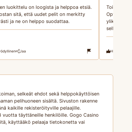
ien luokittelu on loogista ja helppoa etsiä.
Toimii hyvi
ostan sitä, että uudet pelit on merkitty
Optimointi 
västi ja ne on helppo suodattaa.
ylikuumenna
selkeä.
ödyllinen
Jaa
Hyödyllinen
likoiman, selkeät ehdot sekä helppokäyttöisen
a saman pelihuoneen sisältä. Sivuston rakenne
kaikille rekisteröityville pelaajille.
 vuotta täyttäneille henkilöille. Gogo Casino
itä, käyttääkö pelaaja tietokonetta vai