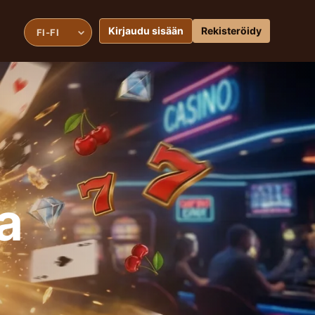
Kirjaudu sisään
Rekisteröidy
FI-FI
a