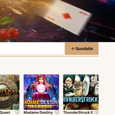
Suodatin
 Quest
Madame Destiny
ThunderStruck II