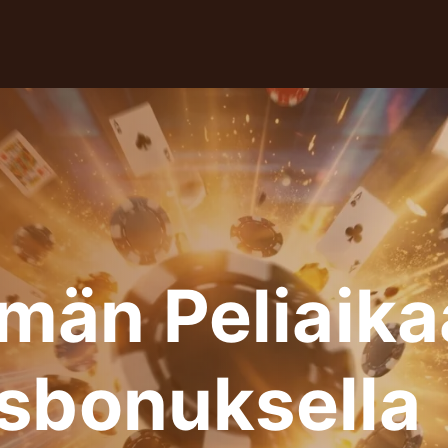
män Peliaika
isbonuksella