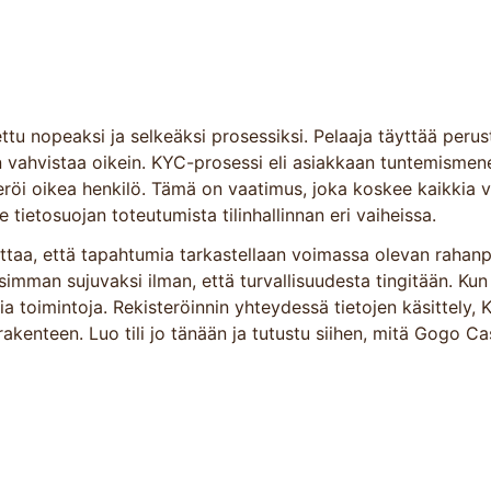
tu nopeaksi ja selkeäksi prosessiksi. Pelaaja täyttää perus
an vahvistaa oikein. KYC-prosessi eli asiakkaan tuntemismen
teröi oikea henkilö. Tämä on vaatimus, joka koskee kaikkia v
 tietosuojan toteutumista tilinhallinnan eri vaiheissa.
ittaa, että tapahtumia tarkastellaan voimassa olevan raha
mman sujuvaksi ilman, että turvallisuudesta tingitään. Kun t
levia toimintoja. Rekisteröinnin yhteydessä tietojen käsittely
kenteen. Luo tili jo tänään ja tutustu siihen, mitä Gogo Ca