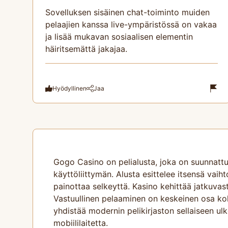
Sovelluksen sisäinen chat-toiminto muiden
pelaajien kanssa live-ympäristössä on vakaa
ja lisää mukavan sosiaalisen elementin
häiritsemättä jakajaa.
Hyödyllinen
Jaa
Gogo Casino on pelialusta, joka on suunnattu 
käyttöliittymän. Alusta esittelee itsensä vaih
painottaa selkeyttä. Kasino kehittää jatkuvasti
Vastuullinen pelaaminen on keskeinen osa koko
yhdistää modernin pelikirjaston sellaiseen ul
mobiililaitetta.