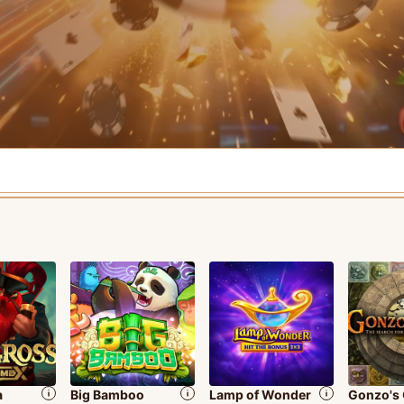
a
Big Bamboo
Lamp of Wonder
Gonzo's