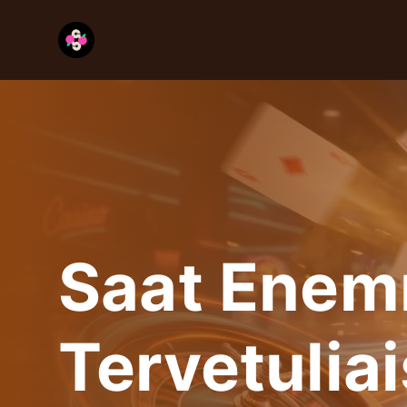
Saat Enem
Tervetulia