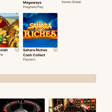
Games Global
Megaways
PragmaticPlay
olah
Sahara Riches
ng
Cash Collect
Playtech