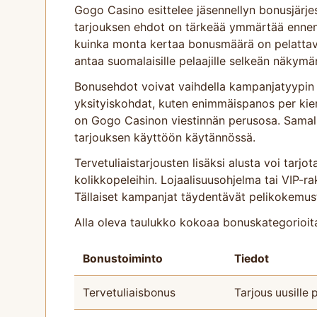
Gogo Casino esittelee jäsennellyn bonusjärjest
tarjouksen ehdot on tärkeää ymmärtää ennen 
kuinka monta kertaa bonusmäärä on pelattava
antaa suomalaisille pelaajille selkeän näkym
Bonusehdot voivat vaihdella kampanjatyypin j
yksityiskohdat, kuten enimmäispanos per kierr
on Gogo Casinon viestinnän perusosa. Samalla
tarjouksen käyttöön käytännössä.
Tervetuliaistarjousten lisäksi alusta voi tarjo
kolikkopeleihin. Lojaalisuusohjelma tai VIP-rak
Tällaiset kampanjat täydentävät pelikokemusta
Alla oleva taulukko kokoaa bonuskategorioita j
Bonustoiminto
Tiedot
Tervetuliaisbonus
Tarjous uusille