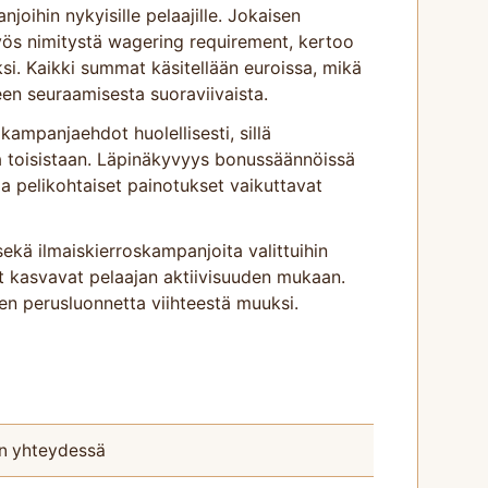
joihin nykyisille pelaajille. Jokaisen
ös nimitystä wagering requirement, kertoo
i. Kaikki summat käsitellään euroissa, mikä
en seuraamisesta suoraviivaista.
ampanjaehdot huolellisesti, sillä
ota toisistaan. Läpinäkyvyys bonussäännöissä
a pelikohtaiset painotukset vaikuttavat
 sekä ilmaiskierroskampanjoita valittuihin
edut kasvavat pelaajan aktiivisuuden mukaan.
sen perusluonnetta viihteestä muuksi.
sen yhteydessä