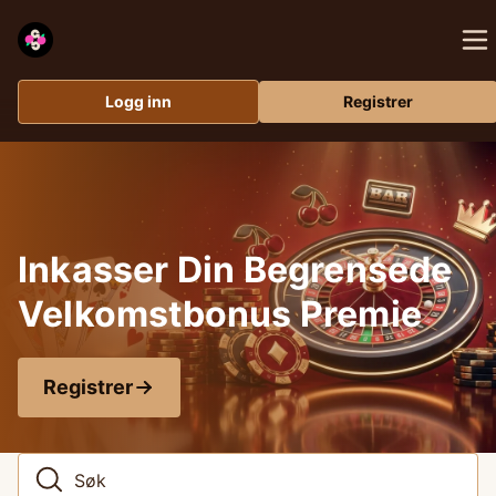
Logg inn
Registrer
Inkasser Din Begrensede
Velkomstbonus Premie
Registrer