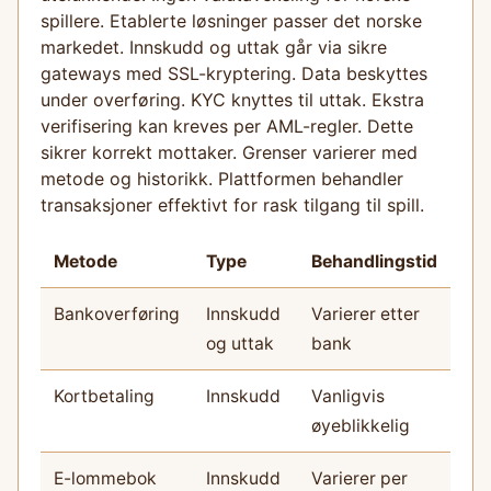
spillere. Etablerte løsninger passer det norske
markedet. Innskudd og uttak går via sikre
gateways med SSL-kryptering. Data beskyttes
under overføring. KYC knyttes til uttak. Ekstra
verifisering kan kreves per AML-regler. Dette
sikrer korrekt mottaker. Grenser varierer med
metode og historikk. Plattformen behandler
transaksjoner effektivt for rask tilgang til spill.
Metode
Type
Behandlingstid
Bankoverføring
Innskudd
Varierer etter
og uttak
bank
Kortbetaling
Innskudd
Vanligvis
øyeblikkelig
E-lommebok
Innskudd
Varierer per