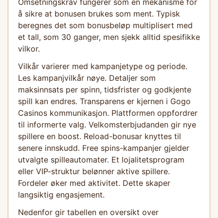
Omsetningskrav fungerer som en mekanisme for
å sikre at bonusen brukes som ment. Typisk
beregnes det som bonusbeløp multiplisert med
et tall, som 30 ganger, men sjekk alltid spesifikke
vilkor.
Vilkår varierer med kampanjetype og periode.
Les kampanjvilkår nøye. Detaljer som
maksinnsats per spinn, tidsfrister og godkjente
spill kan endres. Transparens er kjernen i Gogo
Casinos kommunikasjon. Plattformen oppfordrer
til informerte valg. Velkomsterbjudanden gir nye
spillere en boost. Reload-bonusar knyttes til
senere innskudd. Free spins-kampanjer gjelder
utvalgte spilleautomater. Et lojalitetsprogram
eller VIP-struktur belønner aktive spillere.
Fordeler øker med aktivitet. Dette skaper
langsiktig engasjement.
Nedenfor gir tabellen en oversikt over