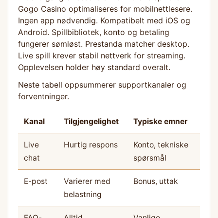
Gogo Casino optimaliseres for mobilnettlesere.
Ingen app nødvendig. Kompatibelt med iOS og
Android. Spillbibliotek, konto og betaling
fungerer sømløst. Prestanda matcher desktop.
Live spill krever stabil nettverk for streaming.
Opplevelsen holder høy standard overalt.
Neste tabell oppsummerer supportkanaler og
forventninger.
Kanal
Tilgjengelighet
Typiske emner
Live
Hurtig respons
Konto, tekniske
chat
spørsmål
E-post
Varierer med
Bonus, uttak
belastning
FAQ-
Alltid
Vanlige