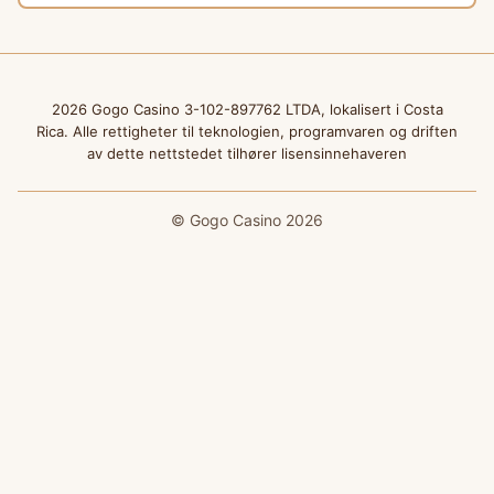
2026 Gogo Casino 3-102-897762 LTDA, lokalisert i Costa
Rica. Alle rettigheter til teknologien, programvaren og driften
av dette nettstedet tilhører lisensinnehaveren
© Gogo Casino 2026