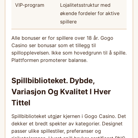
VIP-program
Lojalitetsstruktur med
økende fordeler for aktive
spillere
Alle bonuser er for spillere over 18 år. Gogo
Casino ser bonusar som et tillegg til
spillopplevelsen. Ikke som hovedgrunn til å spille.
Plattformen promoterer balanse.
Spillbiblioteket. Dybde,
Variasjon Og Kvalitet I Hver
Tittel
Spillbiblioteket utgjør kjernen i Gogo Casino. Det
dekker et bredt spekter av kategorier. Designet
passer ulike spillestiler, preferanser og