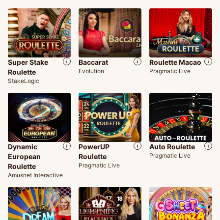
Super Stake
Baccarat
Roulette Macao
Evolution
Pragmatic Live
Roulette
StakeLogic
Dynamic
PowerUP
Auto Roulette
Pragmatic Live
European
Roulette
Pragmatic Live
Roulette
Amusnet Interactive