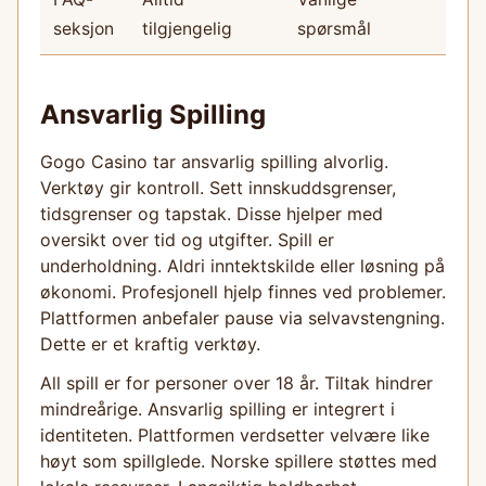
seksjon
tilgjengelig
spørsmål
Ansvarlig Spilling
Gogo Casino tar ansvarlig spilling alvorlig.
Verktøy gir kontroll. Sett innskuddsgrenser,
tidsgrenser og tapstak. Disse hjelper med
oversikt over tid og utgifter. Spill er
underholdning. Aldri inntektskilde eller løsning på
økonomi. Profesjonell hjelp finnes ved problemer.
Plattformen anbefaler pause via selvavstengning.
Dette er et kraftig verktøy.
All spill er for personer over 18 år. Tiltak hindrer
mindreårige. Ansvarlig spilling er integrert i
identiteten. Plattformen verdsetter velvære like
høyt som spillglede. Norske spillere støttes med