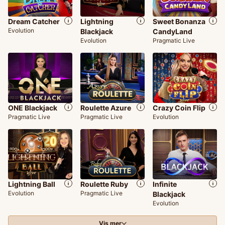
Dream Catcher
Lightning
Sweet Bonanza
Evolution
Blackjack
CandyLand
Evolution
Pragmatic Live
ONE Blackjack
Roulette Azure
Crazy Coin Flip
Pragmatic Live
Pragmatic Live
Evolution
Lightning Ball
Roulette Ruby
Infinite
Evolution
Pragmatic Live
Blackjack
Evolution
Vis mer