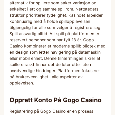
alternativ for spillere som søker variasjon og
enkelhet i ett og samme spillrom. Nettstedets
struktur prioriterer tydelighet. Kasinoet arbeider
kontinuerlig med å holde spillopplevelsen
tilgjengelig for alle som velger å registrere seg.
Spill ansvarlig alltid. Alt spill på plattformen er
reservert personer som har fylt 18 år. Gogo
Casino kombinerer et moderne spillbibliotek med
en design som letter navigering på datamaskin
eller mobil enhet. Denne tilnærmingen sikrer at
spillere raskt finner det de leter etter uten
unødvendige hindringer. Plattformen fokuserer
på brukervennlighet i alle aspekter av
opplevelsen.
Opprett Konto På Gogo Casino
Registrering på Gogo Casino er en prosess