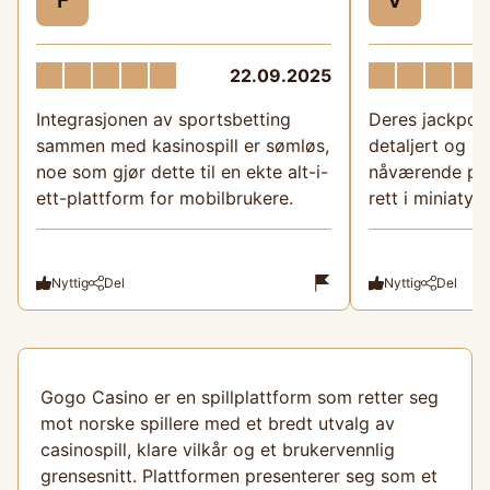
F
V
22.09.2025
Integrasjonen av sportsbetting
Deres jackpot
sammen med kasinospill er sømløs,
detaljert og n
noe som gjør dette til en ekte alt-i-
nåværende pot
ett-plattform for mobilbrukere.
rett i miniatyrb
Nyttig
Del
Nyttig
Del
Gogo Casino er en spillplattform som retter seg
mot norske spillere med et bredt utvalg av
casinospill, klare vilkår og et brukervennlig
grensesnitt. Plattformen presenterer seg som et