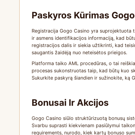
Paskyros Kūrimas Gogo
Registracija Gogo Casino yra suprojektuota ta
ir asmens identifikacijos informaciją, kad bū
registracijos dalis ir siekia užtikrinti, kad
saugantis žaidėją nuo neteisėtos prieigos.
Platforma taiko AML procedūras, o tai reiškia
procesas sukonstruotas taip, kad būtų kuo skl
Sukurkite paskyrą šiandien ir sužinokite, ką 
Bonusai Ir Akcijos
Gogo Casino siūlo struktūrizuotą bonusų sis
Svarbu suprasti kiekvienam pasiūlymui taikom
requirements, nurodo, kiek kartų bonuso suma t