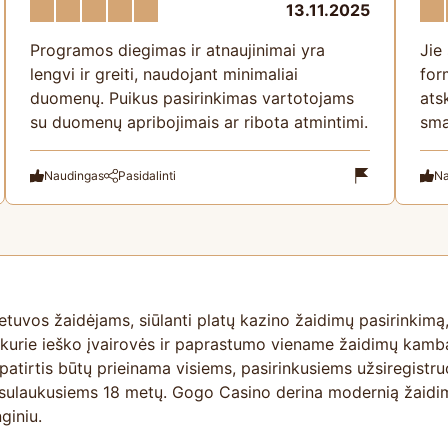
13.11.2025
Programos diegimas ir atnaujinimai yra
Jie
lengvi ir greiti, naudojant minimaliai
for
duomenų. Puikus pasirinkimas vartotojams
atsk
su duomenų apribojimais ar ribota atmintimi.
sma
Naudingas
Pasidalinti
Na
tuvos žaidėjams, siūlanti platų kazino žaidimų pasirinkimą,
 kurie ieško įvairovės ir paprastumo viename žaidimų kamba
atirtis būtų prieinama visiems, pasirinkusiems užsiregistruoti
, sulaukusiems 18 metų. Gogo Casino derina modernią žaidim
giniu.