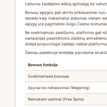
Lietuvos žaidėjams aiškią apžvalgą be valiut
Bonusų sąlygos gali skirtis priklausomai nuo a
detalės kaip maksimalus statymas vienam sukim
sąlygų yra pagrindinis Gogo Casino komunikac
Be sveikinamojo pasiūlymo, platforma gali siū
kampanijas pasirinktoms žaidimų antraštėms. 
didėja proporcingai žaidėjo veiklai platformo
Žemiau pateiktoje lentelėje parodoma struktūr
Bonuso funkcija
Sveikinamasis bonusas
Apyvartos reikalavimai (Wagering)
Nemokami sukimai (Free Spins)