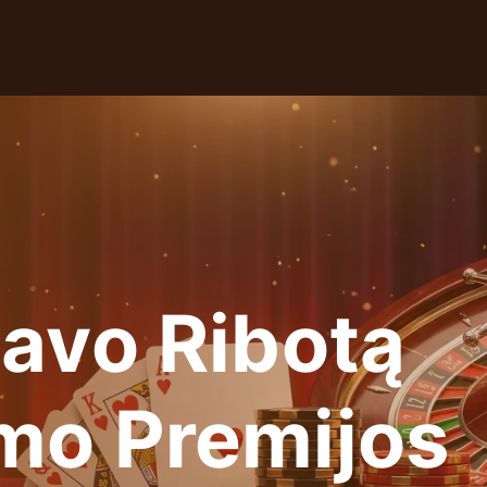
Savo Ribotą
mo Premijos