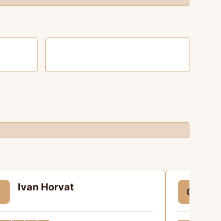
Ivan Horvat
Cl
C