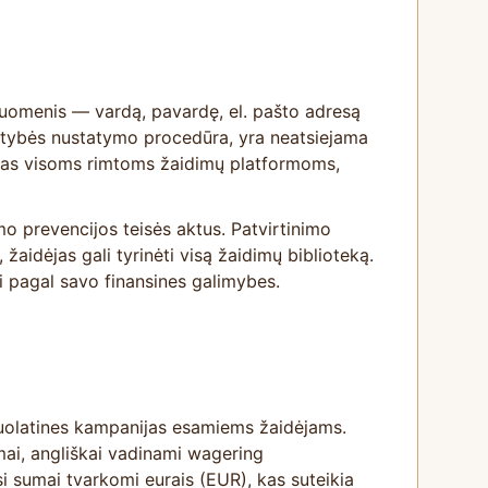
 duomenis — vardą, pavardę, el. pašto adresą
apatybės nustatymo procedūra, yra neatsiejama
ikomas visoms rimtoms žaidimų platformoms,
mo prevencijos teisės aktus. Patvirtinimo
aidėjas gali tyrinėti visą žaidimų biblioteką.
ti pagal savo finansines galimybes.
nuolatines kampanijas esamiems žaidėjams.
mai, angliškai vadinami wagering
si sumai tvarkomi eurais (EUR), kas suteikia