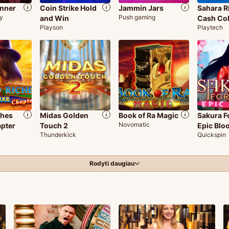
inner
Coin Strike Hold
Jammin Jars
Sahara R
y
Push gaming
and Win
Cash Col
Playson
Playtech
ches
Midas Golden
Book of Ra Magic
Sakura F
Novomatic
pter
Touch 2
Epic Blo
Thunderkick
Quickspin
Rodyti daugiau