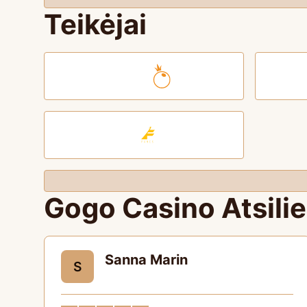
Teikėjai
Gogo Casino Atsili
Sanna Marin
S