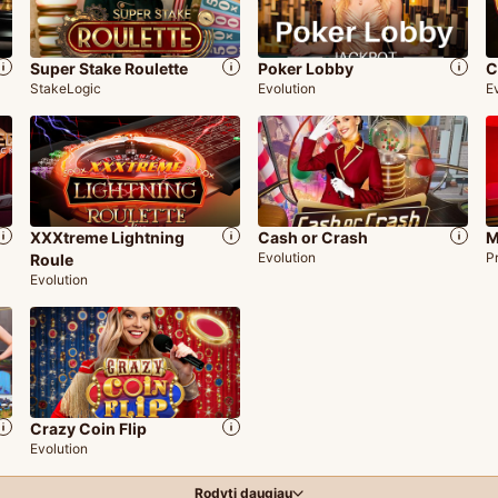
Super Stake Roulette
Poker Lobby
C
StakeLogic
Evolution
E
XXXtreme Lightning
Cash or Crash
M
Evolution
P
Roule
Evolution
Crazy Coin Flip
Evolution
Rodyti daugiau