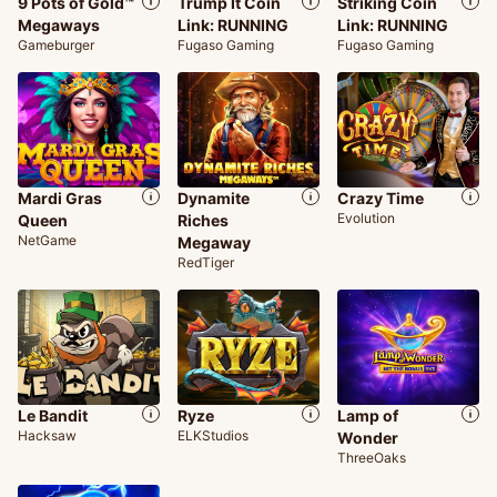
9 Pots of Gold™
Trump It Coin
Striking Coin
Megaways
Link: RUNNING
Link: RUNNING
Gameburger
Fugaso Gaming
Fugaso Gaming
Mardi Gras
Dynamite
Crazy Time
Evolution
Queen
Riches
NetGame
Megaway
RedTiger
Le Bandit
Ryze
Lamp of
Hacksaw
ELKStudios
Wonder
ThreeOaks