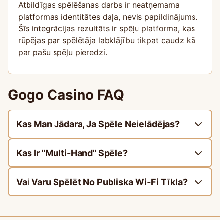
Atbildīgas spēlēšanas darbs ir neatņemama
platformas identitātes daļa, nevis papildinājums.
Šīs integrācijas rezultāts ir spēļu platforma, kas
rūpējas par spēlētāja labklājību tikpat daudz kā
par pašu spēļu pieredzi.
Gogo Casino FAQ
Kas Man Jādara, Ja Spēle Neielādējas?
Kas Ir "Multi-Hand" Spēle?
Vai Varu Spēlēt No Publiska Wi‑Fi Tīkla?