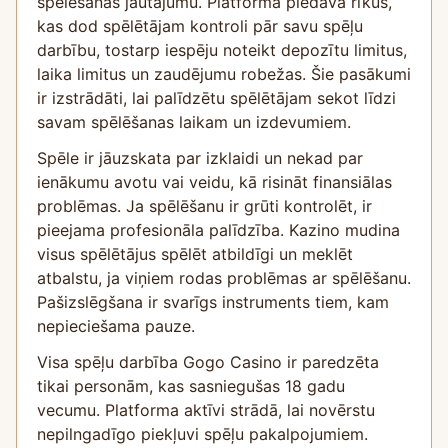
spēlēšanas jautājumu. Platforma piedāvā rīkus,
kas dod spēlētājam kontroli pār savu spēļu
darbību, tostarp iespēju noteikt depozītu limitus,
laika limitus un zaudējumu robežas. Šie pasākumi
ir izstrādāti, lai palīdzētu spēlētājam sekot līdzi
savam spēlēšanas laikam un izdevumiem.
Spēle ir jāuzskata par izklaidi un nekad par
ienākumu avotu vai veidu, kā risināt finansiālas
problēmas. Ja spēlēšanu ir grūti kontrolēt, ir
pieejama profesionāla palīdzība. Kazino mudina
visus spēlētājus spēlēt atbildīgi un meklēt
atbalstu, ja viņiem rodas problēmas ar spēlēšanu.
Pašizslēgšana ir svarīgs instruments tiem, kam
nepieciešama pauze.
Visa spēļu darbība Gogo Casino ir paredzēta
tikai personām, kas sasniegušas 18 gadu
vecumu. Platforma aktīvi strādā, lai novērstu
nepilngadīgo piekļuvi spēļu pakalpojumiem.