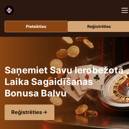
Pieteikties
Reģistrēties
Saņemiet Savu Ierobežotā
Laika Sagaidīšanas
Bonusa Balvu
Reģistrēties