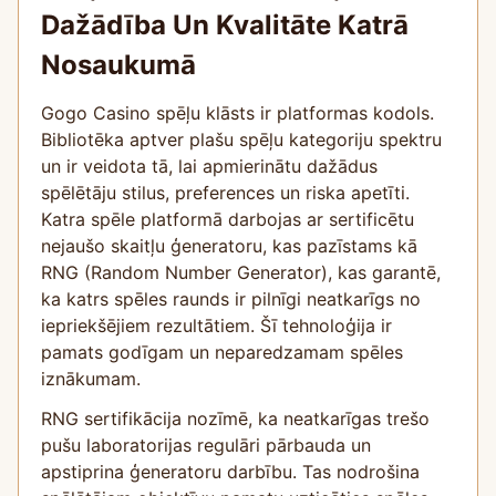
Dažādība Un Kvalitāte Katrā
Nosaukumā
Gogo Casino spēļu klāsts ir platformas kodols.
Bibliotēka aptver plašu spēļu kategoriju spektru
un ir veidota tā, lai apmierinātu dažādus
spēlētāju stilus, preferences un riska apetīti.
Katra spēle platformā darbojas ar sertificētu
nejaušo skaitļu ģeneratoru, kas pazīstams kā
RNG (Random Number Generator), kas garantē,
ka katrs spēles raunds ir pilnīgi neatkarīgs no
iepriekšējiem rezultātiem. Šī tehnoloģija ir
pamats godīgam un neparedzamam spēles
iznākumam.
RNG sertifikācija nozīmē, ka neatkarīgas trešo
pušu laboratorijas regulāri pārbauda un
apstiprina ģeneratoru darbību. Tas nodrošina