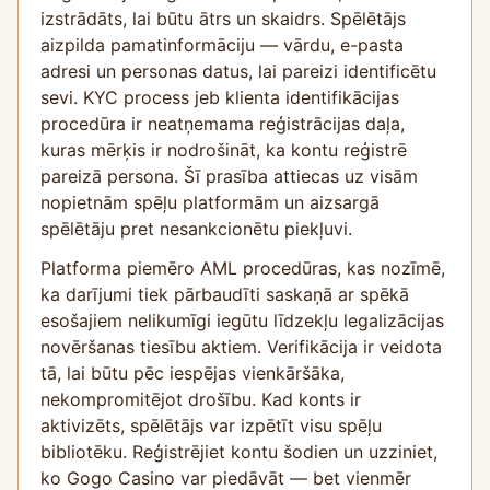
izstrādāts, lai būtu ātrs un skaidrs. Spēlētājs
aizpilda pamatinformāciju — vārdu, e-pasta
adresi un personas datus, lai pareizi identificētu
sevi. KYC process jeb klienta identifikācijas
procedūra ir neatņemama reģistrācijas daļa,
kuras mērķis ir nodrošināt, ka kontu reģistrē
pareizā persona. Šī prasība attiecas uz visām
nopietnām spēļu platformām un aizsargā
spēlētāju pret nesankcionētu piekļuvi.
Platforma piemēro AML procedūras, kas nozīmē,
ka darījumi tiek pārbaudīti saskaņā ar spēkā
esošajiem nelikumīgi iegūtu līdzekļu legalizācijas
novēršanas tiesību aktiem. Verifikācija ir veidota
tā, lai būtu pēc iespējas vienkāršāka,
nekompromitējot drošību. Kad konts ir
aktivizēts, spēlētājs var izpētīt visu spēļu
bibliotēku. Reģistrējiet kontu šodien un uzziniet,
ko Gogo Casino var piedāvāt — bet vienmēr