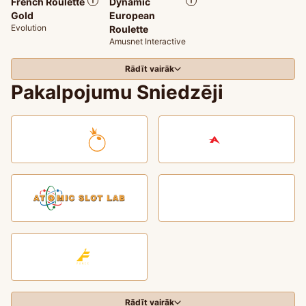
French Roulette
Dynamic
Gold
European
Evolution
Roulette
Amusnet Interactive
Rādīt vairāk
Pakalpojumu Sniedzēji
Rādīt vairāk