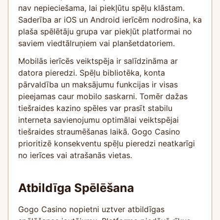
nav nepieciešama, lai piekļūtu spēļu klāstam.
Saderība ar iOS un Android ierīcēm nodrošina, ka
plaša spēlētāju grupa var piekļūt platformai no
saviem viedtālruņiem vai planšetdatoriem.
Mobilās ierīcēs veiktspēja ir salīdzināma ar
datora pieredzi. Spēļu bibliotēka, konta
pārvaldība un maksājumu funkcijas ir visas
pieejamas caur mobilo saskarni. Tomēr dažas
tiešraides kazino spēles var prasīt stabilu
interneta savienojumu optimālai veiktspējai
tiešraides straumēšanas laikā. Gogo Casino
prioritizē konsekventu spēļu pieredzi neatkarīgi
no ierīces vai atrašanās vietas.
Atbildīga Spēlēšana
Gogo Casino nopietni uztver atbildīgas