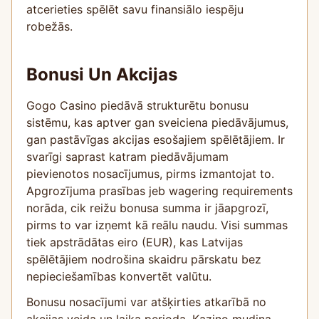
atcerieties spēlēt savu finansiālo iespēju
robežās.
Bonusi Un Akcijas
Gogo Casino piedāvā strukturētu bonusu
sistēmu, kas aptver gan sveiciena piedāvājumus,
gan pastāvīgas akcijas esošajiem spēlētājiem. Ir
svarīgi saprast katram piedāvājumam
pievienotos nosacījumus, pirms izmantojat to.
Apgrozījuma prasības jeb wagering requirements
norāda, cik reižu bonusa summa ir jāapgrozī,
pirms to var izņemt kā reālu naudu. Visi summas
tiek apstrādātas eiro (EUR), kas Latvijas
spēlētājiem nodrošina skaidru pārskatu bez
nepieciešamības konvertēt valūtu.
Bonusu nosacījumi var atšķirties atkarībā no
akcijas veida un laika perioda. Kazino mudina