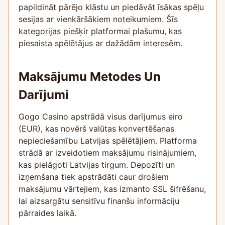
papildināt pārējo klāstu un piedāvāt īsākas spēļu
sesijas ar vienkāršākiem noteikumiem. Šīs
kategorijas piešķir platformai plašumu, kas
piesaista spēlētājus ar dažādām interesēm.
Maksājumu Metodes Un
Darījumi
Gogo Casino apstrādā visus darījumus eiro
(EUR), kas novērš valūtas konvertēšanas
nepieciešamību Latvijas spēlētājiem. Platforma
strādā ar izveidotiem maksājumu risinājumiem,
kas pielāgoti Latvijas tirgum. Depozīti un
izņemšana tiek apstrādāti caur drošiem
maksājumu vārtejiem, kas izmanto SSL šifrēšanu,
lai aizsargātu sensitīvu finanšu informāciju
pārraides laikā.