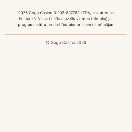
2026 Gogo Casino 3-102-897762 LTDA, kas atrodas
Kostarikā. Visas tiesības uz šīs vietnes tehnoloģiju,
programmatūru un darbību pieder licences ņēmējam
© Gogo Casino 2026